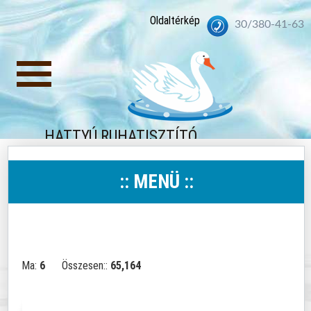
Oldaltérkép
30/380-41-63
HATTYÚ RUHATISZTÍTÓ
:: MENÜ ::
Ma:
6
Összesen::
65,164